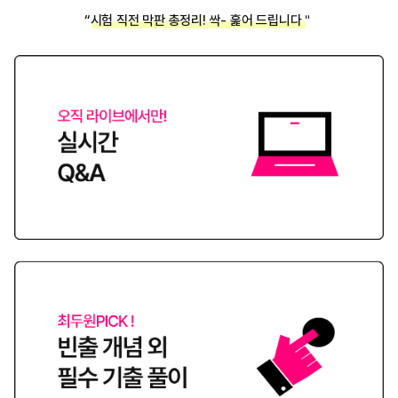
“시험 직전 막판 총정리! 싹- 훑어 드립니다＂