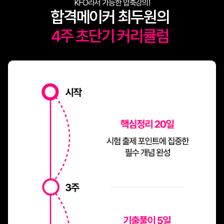
KFO라서 가능한 압축강의!
합격메이커 최두원의
4주 초단기 커리큘럼