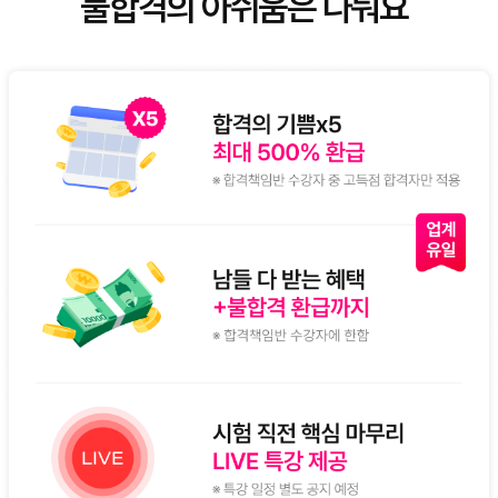
불합격의 아쉬움은 나눠요