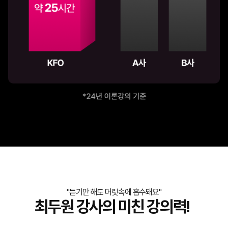
"듣기만 해도 머릿속에 흡수돼요"
최두원 강사의 미친 강의력!