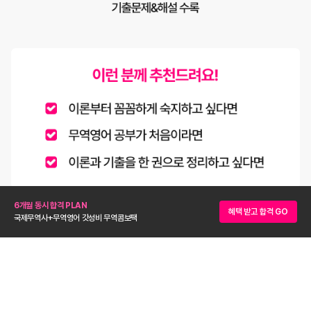
6개월 동시 합격 PLAN
혜택 받고 합격 GO
국제무역사+무역영어 갓성비 무역콤보팩
“KFO 무역영어는 합격을 위한 급행열차다!”