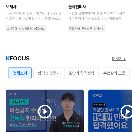
보세사
물류관리사
1년에 단 한 번, 합격 보장 관세사 소병선의
초압축 합격전략으로 출제 포인트만 스피드
차원이 다른 3단계 합격 커리큘럼! 수년간의
하게 배워가세요! 탄탄한 기초, 빠른 문제 적
노하우가 담긴 강사 집필 교재로 보세사 필
응력으로 초시생도 합격하는 비결
수 개념 정리부터 시험 직전 마무리까지
보세구역
수출입통관
AEO제도
물류관리
무역실무
학점인정
K
FOCUS
더보기 >
|
전체보기
합격생 찐후기
초단기 합격전략
무료강의 모음