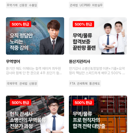
우
무역거래
신용장
수출입
관세법
UCP600
외환실무
무역영어
원산지관리사
듣기만 해도 이해되는 합격 메이커 최두원
인기강사 소병선&정일영 이론+기출+요약
강사와 함께 단 한 권으로 4주 초단기 합격
정리 핵심만 스피드하게 배우고 500% 수
에 도전해보세요!
강료 환급까지 가져가세요.
국제무역
관세법
신용장
FTA
관세특혜
통관제도