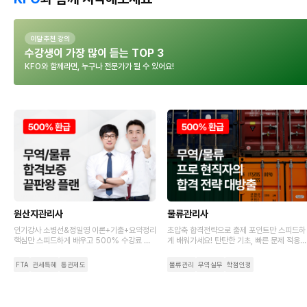
이달 추천 강의
수강생이 가장 많이 듣는 TOP 3
KFO와 함께라면, 누구나 전문가가 될 수 있어요!
원산지관리사
물류관리사
인기강사 소병선&정일영 이론+기출+요약정리
초압축 합격전략으로 출제 포인트만 스피드하
핵심만 스피드하게 배우고 500% 수강료 환
게 배워가세요! 탄탄한 기초, 빠른 문제 적응력
급까지 가져가세요.
으로 초시생도 합격하는 비결
FTA
관세특혜
통관제도
물류관리
무역실무
학점인정