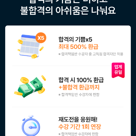
불합격의 아쉬움은 나눠요