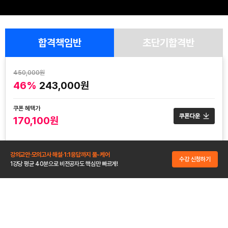
합격책임반
초단기합격반
450,000원
46%
243,000원
쿠폰 혜택가
170,100원
강의교안·모의고사 해설·1:1응답까지 풀-케어
수강기간
수강 신청하기
1강당 평균 40분으로 비전공자도 핵심만 빠르게!
결제일로부터 150일
구성
보기
개정특강 2강 + 이론 22강 + 기출문제 15강
환급
자세히 보기