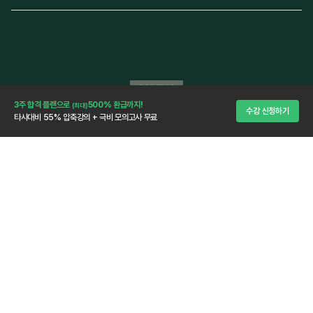
합격을 위한 마무리
3주 합격 플랜으로
500% 환급까지!
(최대)
수강 신청하기
타사대비 55% 압축강의 + 극비 모의고사 무료
극비 모의고사 3회분