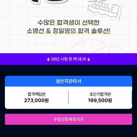
원산지관리사
합격책임반
초단기합격반
273,000원
199,500원
수강신청 바로가기