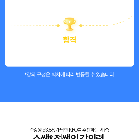
수강생 93.8%가 답한 KFO를 추천하는 이유?
소쌤&정쌤의 강의력