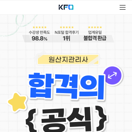
원
산
지
관
리
사