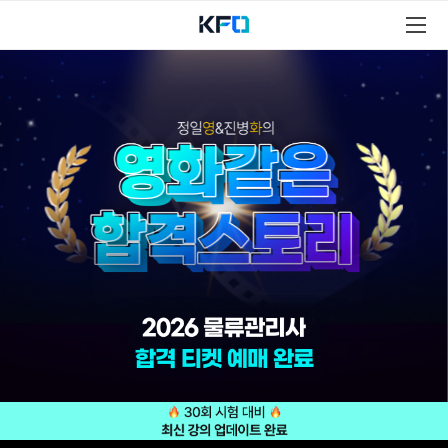
물
류
관
리
사