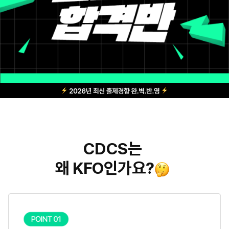
CDCS는
왜 KFO인가요?