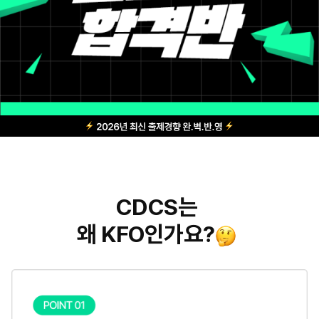
CDCS는
왜 KFO인가요?