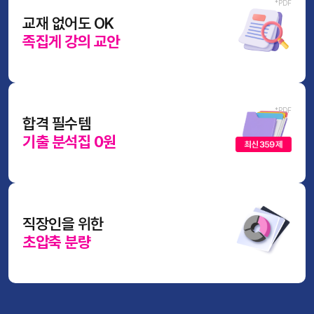
교재 없어도 OK
족집게 강의 교안
합격 필수템
기출 분석집 0원
직장인을 위한
초압축 분량