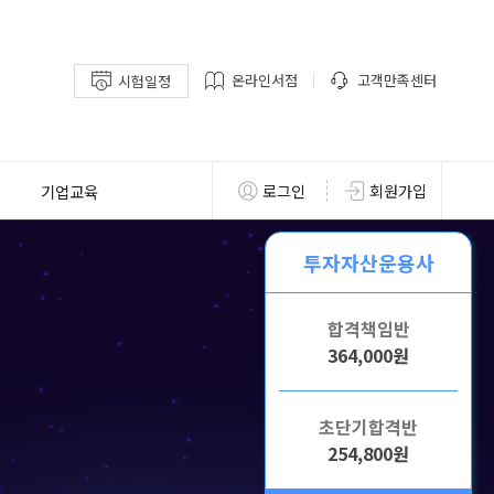
온라인서점
고객만족센터
시험일정
기업교육
로그인
회원가입
투자자산운용사
합격책임반
364,000원
초단기합격반
254,800원