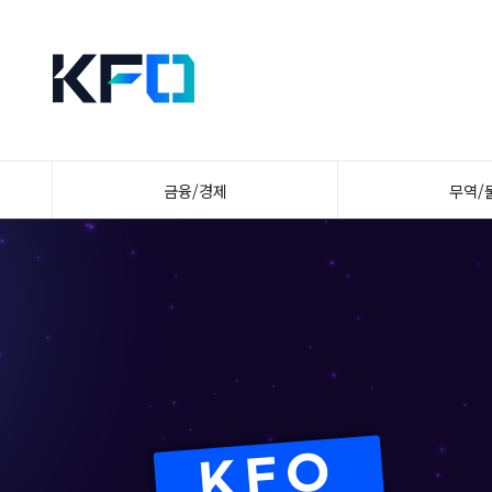
금융/경제
무역/