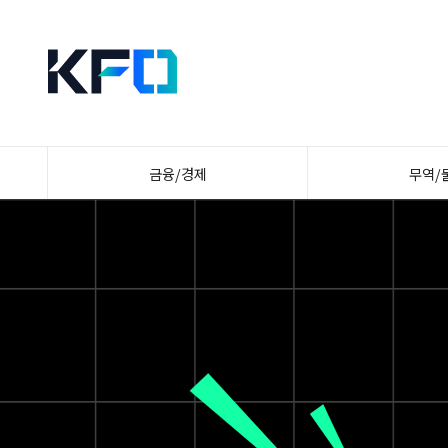
금융/경제
무역/