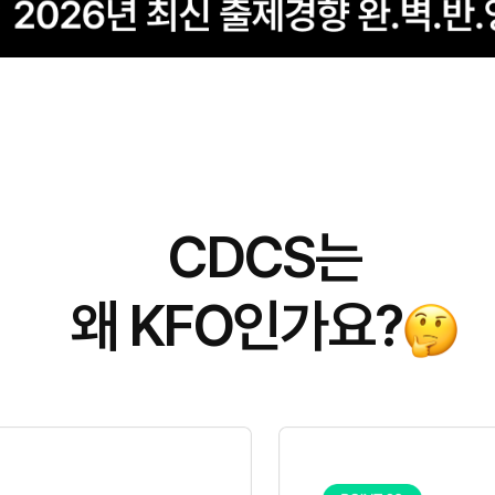
CDCS는
왜 KFO인가요?