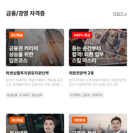
금융/경영 자격증
더보기 >
파생상품투자권유자문인력
외환전문역 2종
암기가 쉬워지는 개념이해부터 핵심을 파고
현직 관세사 소병선에게 배우는 외환전문역
드는 문제풀이까지 김정석의 직접 설계한 커
초단기 합격전략! 강사 집필 교안 0원
리큘럼에서 완벽하게 알려 드려요.
파생상품
주식투자
영업실무
UCP600
신용장
국제무역