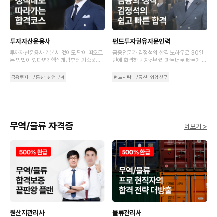
투자자산운용사
펀드투자권유자문인력
투자자산운용사 기본서 없이도 답이 떠오르
금융전문가 김정석의 합격 노하우로 30일
는 방법이 있다면? 핵심개념부터 기출풀이
만에 합격하고 자산관리 파트너로 빠르게 성
까지 초압축 강의로 완강 부담은 덜고 입문
장하세요.
자도 쉽게 시작하는 최단기 코스로 시작하세
금융투자
부동산
산업분석
펀드신탁
부동산
영업실무
요.
무역/물류 자격증
더보기 >
원산지관리사
물류관리사