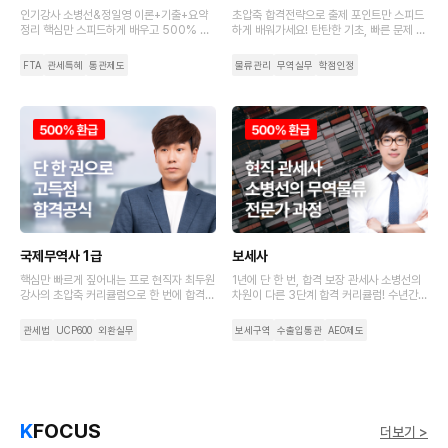
인기강사 소병선&정일영 이론+기출+요약
초압축 합격전략으로 출제 포인트만 스피드
정리 핵심만 스피드하게 배우고 500% 수
하게 배워가세요! 탄탄한 기초, 빠른 문제 적
강료 환급까지 가져가세요.
응력으로 초시생도 합격하는 비결
FTA
관세특혜
통관제도
물류관리
무역실무
학점인정
국제무역사 1급
보세사
핵심만 빠르게 짚어내는 프로 현직자 최두원
1년에 단 한 번, 합격 보장 관세사 소병선의
강사의 초압축 커리큘럼으로 한 번에 합격해
차원이 다른 3단계 합격 커리큘럼! 수년간의
보세요!
노하우가 담긴 강사 집필 교재로 보세사 필
수 개념 정리부터 시험 직전 마무리까지
관세법
UCP600
외환실무
보세구역
수출입통관
AEO제도
K
FOCUS
더보기 >