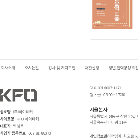
회사소개
오시는길
강사 및 저자모집
대관신청
청년 인력양성 취
FAX: 02) 6007-1471
월 - 금
09:00 - 17:30
서울본사
상호명
(주)하이테커
서울특별시 성동구 상원 12길 
사이트명
KFO 하이테커
서울숲동진 IT타워 11층
대표자
백성욱
사업자 등록번호
607-81-88373
개인정보관리책임자
최고은 kf