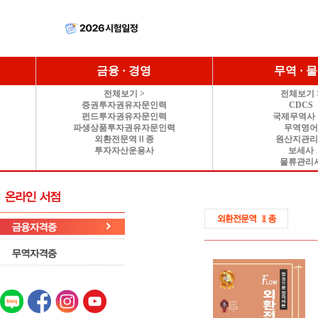
금융 · 경영
무역 · 
전체보기 >
전체보기 
증권투자권유자문인력
CDCS
펀드투자권유자문인력
국제무역사 
파생상품투자권유자문인력
무역영
외환전문역Ⅱ종
원산지관
투자자산운용사
보세사
물류관리