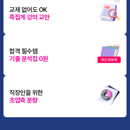
교재 없어도 OK
족집게 강의 교안
합격 필수템
기출 분석집 0원
직장인을 위한
초압축 분량