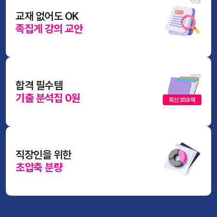
교재 없어도 OK
족집게 강의 교안
합격 필수템
기출 분석집 0원
직장인을 위한
초압축 분량