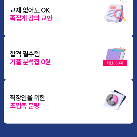
교재 없어도 OK
족집게 강의 교안
합격 필수템
기출 분석집 0원
직장인을 위한
초압축 분량