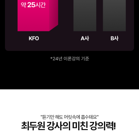
"듣기만 해도 머릿속에 흡수돼요"
최두원 강사의 미친 강의력!