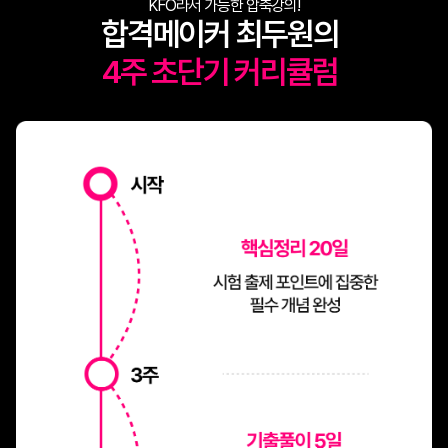
KFO라서 가능한 압축강의!
합격메이커 최두원의
4주 초단기 커리큘럼