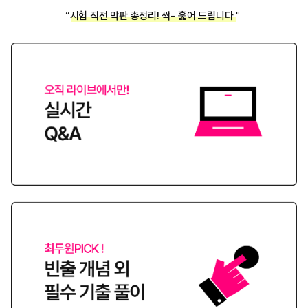
“시험 직전 막판 총정리! 싹- 훑어 드립니다＂