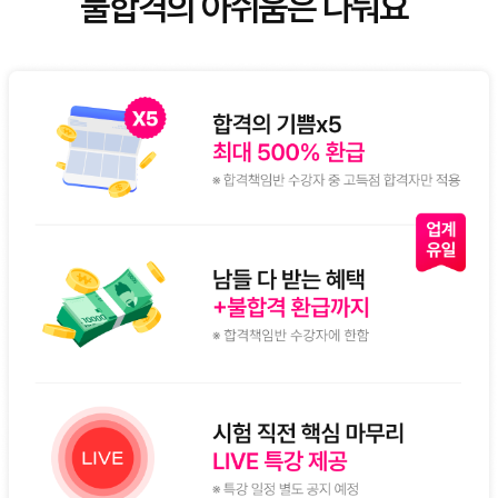
불합격의 아쉬움은 나눠요