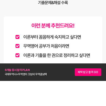
6개월 동시 합격 PLAN
혜택 받고 합격 GO
국제무역사+무역영어 갓성비 무역콤보팩
“KFO 무역영어는 합격을 위한 급행열차다!”