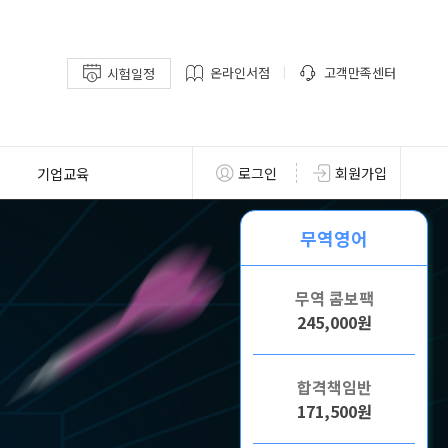
온라인서점
고객만족센터
시험일정
기업교육
로그인
회원가입
무역영어
무역 콤보팩
245,000원
합격책임반
171,500원