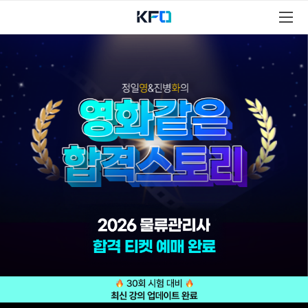
물
류
관
리
사