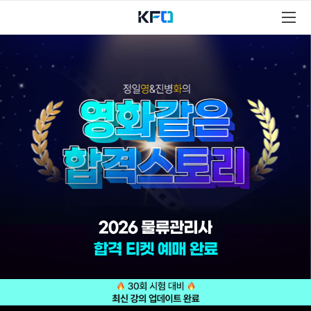
물
류
관
리
사