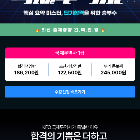
국제무역사 1급
합격책임반
초단기합격반
무역 콤보팩
186,200원
122,500원
245,000원
수강신청 바로가기
KFO 국제무역사가 특별한 이유
합격의 기쁨은 더하고