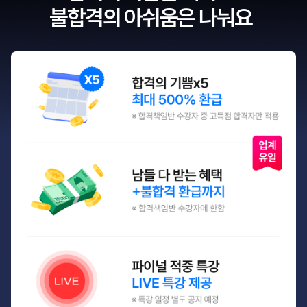
불합격의 아쉬움은 나눠요