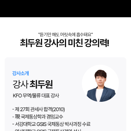
"듣기만 해도 머릿속에 흡수돼요"
최두원 강사의 미친 강의력!