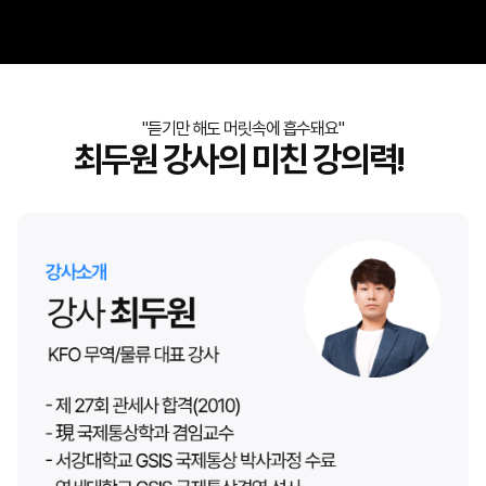
"듣기만 해도 머릿속에 흡수돼요"
최두원 강사의 미친 강의력!