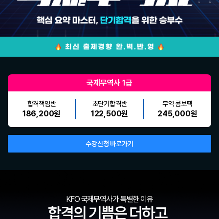
국제무역사 1급
합격책임반
초단기합격반
무역 콤보팩
186,200원
122,500원
245,000원
수강신청 바로가기
KFO 국제무역사가 특별한 이유
합격의 기쁨은 더하고