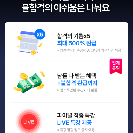
불합격의 아쉬움은 나눠요