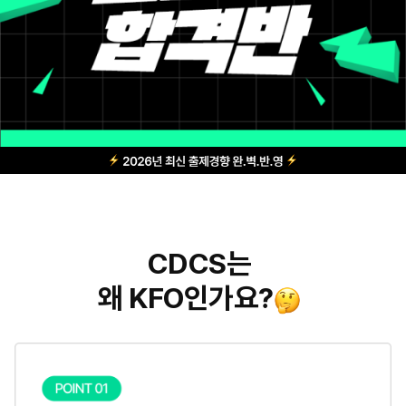
CDCS는
왜 KFO인가요?