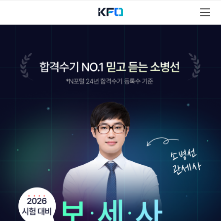
보
세
사
과
정