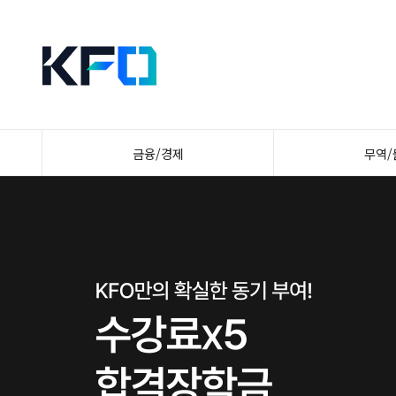
금융/경제
무역/