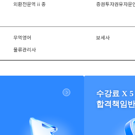
외환전문역 ii 종
증권투자권유자문
무역영어
보세사
물류관리사
수강료 X 5
합격책임