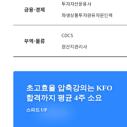
투자자산운용사
금융·경제
파생상품투자권유자문인력
CDCS
무역·물류
원산지관리사
초고효율 압축강의는 KFO
합격까지 평균 4주 소요
스피드 UP