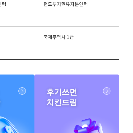
인력
펀드투자권유자문인력
국제무역사 1급
후기쓰면
반
치킨드림