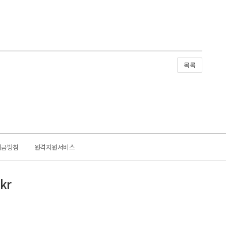
목록
취급방침
원격지원서비스
kr