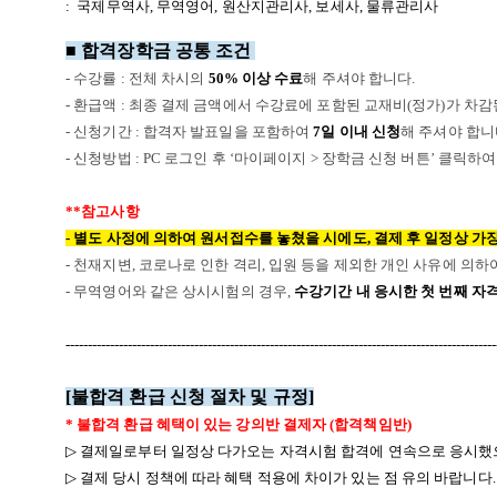
: 국제무역사, 무역영어, 원산지관리사, 보세사, 물류관리사
■ 합격장학금 공통 조건
- 수강률 : 전체 차시의
50% 이상 수료
해 주셔야 합니다.
- 환급액 : 최종 결제 금액에서 수강료에 포함된 교재비(정가)가 차감
- 신청기간 : 합격자 발표일을 포함하여
7일 이내 신청
해 주셔야 합니
- 신청방법 : PC 로그인 후 ‘마이페이지 > 장학금 신청 버튼’ 클릭
**참고사항
- 별도 사정에 의하여 원서접수를 놓쳤을 시에도, 결제 후 일정상 가
- 천재지변, 코로나로 인한 격리, 입원 등을 제외한 개인 사유에 의
- 무역영어와 같은 상시시험의 경우,
수강기간 내 응시한 첫 번째 자
-------------------------------------------------------------------------------------------------
[
불합격 환급 신청 절차 및 규정
]
*
불합격 환급 혜택이 있는 강의반 결제자
(
합격책임반
)
▷
결제일로부터 일정상 다가오는 자격시험 합격에 연속으로 응시했
▷
결제 당시 정책에 따라 혜택 적용에 차이가 있는 점 유의 바랍니다
.