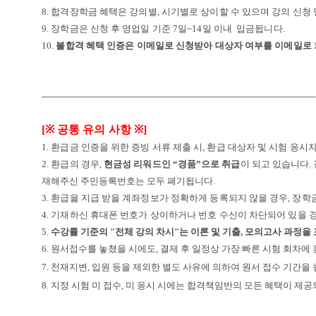
8.
합격장학금 혜택은 강의별, 시기별로 상이할 수 있으며 강의 신청 
9. 장학금은 신청 후 영업일 기준 7일~14일 이내 입금됩니다.
10.
불합격 혜택 인증은 이메일로 신청받아 대상자 여부를 이메일로 
-------------------------------------------------------------------------------------------------
[
※
공통 유의 사항
※
]
1. 환급금 인증을 위한 증빙 서류 제출 시
,
환급 대상자 및 시험 응시
2. 환급의 경우
,
현금성 리워드인
“
경품
”
으로 취급
이 되고 있습니다
.
재해주신 주민등록번호는
모두
폐기됩니다
.
3. 환급을 지급 받을 계좌정보가 정확하게 등록되지 않을 경우
,
장학
4. 기재하신 휴대폰 번호가 상이하거나
번호 수신이 차단되어 있을 
5.
수강률 기준의 "전체 강의 차시"는 이론 및 기출, 모의고사 과정을
6. 원서접수를 놓쳤을 시에도, 결제 후 일정상 가장 빠른 시험 회차에
7. 천재지변, 입원 등을 제외한 별도 사유에 의하여 원서 접수 기간을
8. 지정 시험 미 접수, 미 응시 시에는 합격책임반의 모든 혜택이 제