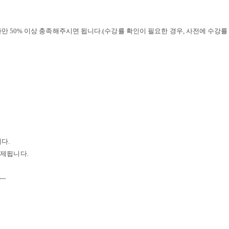
나만
50%
이상 충족해주시면 됩니다
.(
수강률 확인이 필요한 경우
,
사전에 수강률
니다
.
공제됩니다
.
---