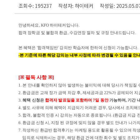
조회수: 195237
작성자: 하이테커
작성일: 2025.05.0
안녕하세요,
KFO 하이테커입니다.
합격 장학금 및 불합격 환급, 수강연장 절차 및 규정 안내드립니다.
본 혜택은 '합격책임반' 강의반 학습자에 한하여 신청이 가능합니다.
-본 기준에 따른 해당 강의는 내부 사정에 따라 변경될 수 있음을 안내
[
※
필독 사항
※
]
1. 본 안내를 확인하지 않아 발생하는 불이익에 대해 당사가 책임질 
2. 환급금은 교재 정가 금액 차감 후
,
제세공과금
22%
가 공제되어 
3.
혜택 신청은
합격자 발표일을 포함하여
7
일 동안
가능하며
,
기간 
4. 별도 사유에 의해 혜택이 지급되기 어려운 경우, 당사에서 조치해
5. 합격
,
불합격 인증 시 강의는 자동으로 종료됩니다
. (
환급금 지급 전
6. 환급금 신청 시
,
지정 된 규정에 맞지 않을 경우 별도 안내가 나가
7.
작성하신 환급반 합격후기는 마케팅 용도로 활용될 수 있으며 작
임의로 삭제하시는 경우, 해당 환급 건에 대한 회수 및 별도 조치가