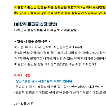
※
불합격 환급금 신청은 최종 발표일을 포함하여
7일
이내로 신청할
※
기간 내 인증되지 않은 건에 대하여 합격 장학금이 지급되지 않으니
[불합격 환급금 신청 방법
]
1)
하단의 증빙서류를 대표 메일로 이메일 발송
▼
발송 시 필수 증빙서류
▼
①
이름
, KFO
아이디
.
연락처
,
주민등록번호
13
자리
②
2
회 연속 수험표
(
수험표 확인 불가 시 시험 접수 내역
)
반드시 첨부
③
2
회 연속 불합격한 내역을 확인할 수 있는 이미지 캡쳐본
(
성함이 
④
불합격 환급을 받을 계좌정보
(
은행명
,
예금주명
,
계좌번호
)
※
주의 사항
-
상단
“
공통 유의 사항
”
필독 부탁드립니다.
-
환급금 신청 시
,
불합격 여부를 확인할 수 있는 페이지 캡쳐본에는 
- 불합격 인증은 이메일로 신청 받아 환급 대상자 여부를 이메일로 
2)
수강률 기준