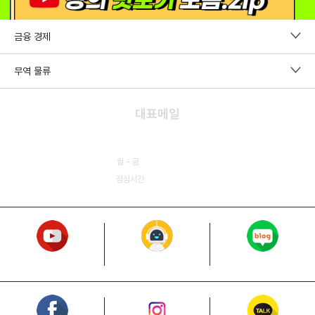
금융 경제
펀드투자권유자문인력
무역 물류
증권투자권유자문인력
CDCS
대표메일
파생상품투자권유자문인력
국제무역사1급
kfosos@kfo.or.kr
외환전문역 2종
무역영어
월 - 금
09:00 - 18:00
투자자산운용사
점심시간
11:50 - 13:00
보세사
원산지관리사
물류관리사
Youtube
Chatbot KFO
Blog