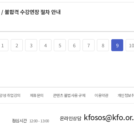
 / 불합격 수강연장 절차 안내
1
2
3
4
5
6
7
8
9
1
양성 취업강의
제휴문의
콘텐츠 불법사용 규제
이용약관
개인정보
kfosos@kfo.or.
온라인상담
점심시간
12:00 - 13:00