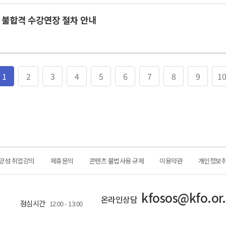
 불합격 수강연장 절차 안내
1
2
3
4
5
6
7
8
9
1
양성 취업강의
제휴문의
콘텐츠 불법사용 규제
이용약관
개인정보
kfosos@kfo.or.
온라인상담
점심시간
12:00 - 13:00