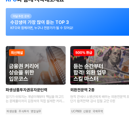
이달 추천 강의
수강생이 가장 많이 듣는 TOP 3
KFO와 함께라면, 누구나 전문가가 될 수 있어요!
파생상품투자권유자문인력
외환전문역 2종
암기가 쉬워지는 개념이해부터 핵심을 파고드
현직 관세사 소병선에게 배우는 외환전문역 
는 문제풀이까지 김정석의 직접 설계한 커리큘
단기 합격전략! 강사 집필 교안 0원
럼에서 완벽하게 알려 드려요.
파생상품
주식투자
영업실무
UCP600
신용장
국제무역