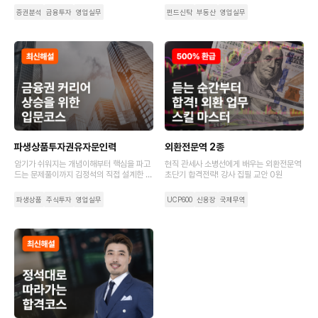
증권분석
금융투자
영업실무
펀드신탁
부동산
영업실무
파생상품투자권유자문인력
외환전문역 2종
암기가 쉬워지는 개념이해부터 핵심을 파고
현직 관세사 소병선에게 배우는 외환전문역
드는 문제풀이까지 김정석의 직접 설계한 커
초단기 합격전략! 강사 집필 교안 0원
리큘럼에서 완벽하게 알려 드려요.
파생상품
주식투자
영업실무
UCP600
신용장
국제무역