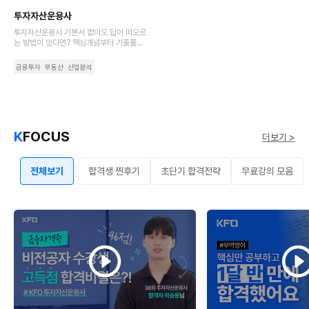
투자자산운용사
투자자산운용사 기본서 없이도 답이 떠오르
는 방법이 있다면? 핵심개념부터 기출풀이
까지 초압축 강의로 완강 부담은 덜고 입문
자도 쉽게 시작하는 최단기 코스로 시작하세
금융투자
부동산
산업분석
요.
K
FOCUS
더보기 >
|
전체보기
합격생 찐후기
초단기 합격전략
무료강의 모음