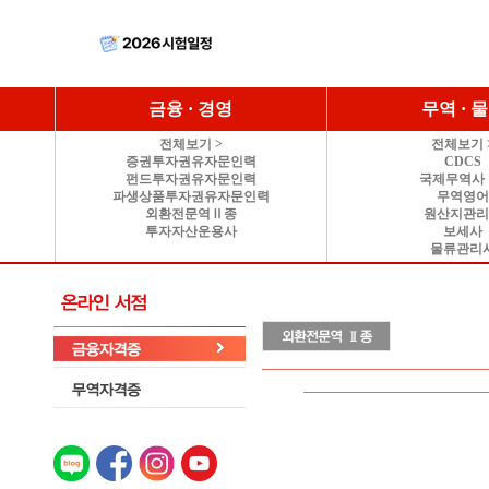
금융 · 경영
무역 · 
전체보기 >
전체보기 
증권투자권유자문인력
CDCS
펀드투자권유자문인력
국제무역사 
파생상품투자권유자문인력
무역영
외환전문역Ⅱ종
원산지관
투자자산운용사
보세사
물류관리