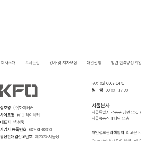
회사소개
오시는길
강사 및 저자모집
대관신청
청년 인력양성 취
FAX: 02) 6007-1471
월 - 금
09:00 - 17:30
서울본사
상호명
(주)하이테커
서울특별시 성동구 상원 12길 
사이트명
KFO 하이테커
서울숲동진 IT타워 11층
대표자
백성욱
사업자 등록번호
607-81-88373
개인정보관리책임자
최고은 kf
통신판매업신고번호
제2020-서울성
Copyright(c) 하이테커. All 