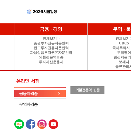
금융 · 경영
무역 · 
전체보기 >
전체보기 
증권투자권유자문인력
CDCS
펀드투자권유자문인력
국제무역사 
파생상품투자권유자문인력
무역영
외환전문역Ⅱ종
원산지관
투자자산운용사
보세사
물류관리