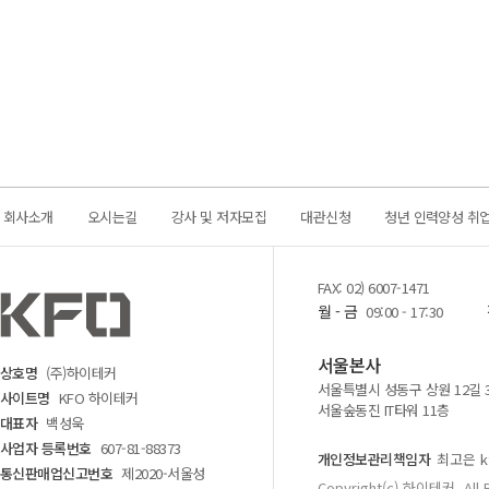
회사소개
오시는길
강사 및 저자모집
대관신청
청년 인력양성 취
FAX: 02) 6007-1471
월 - 금
09:00 - 17:30
서울본사
상호명
(주)하이테커
서울특별시 성동구 상원 12길 
사이트명
KFO 하이테커
서울숲동진 IT타워 11층
대표자
백성욱
사업자 등록번호
607-81-88373
개인정보관리책임자
최고은 kf
통신판매업신고번호
제2020-서울성
Copyright(c) 하이테커. All 