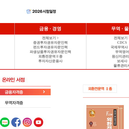
금융 · 경영
무역 · 
전체보기 >
전체보기 
증권투자권유자문인력
CDCS
펀드투자권유자문인력
국제무역사 
파생상품투자권유자문인력
무역영
외환전문역Ⅱ종
원산지관
투자자산운용사
보세사
물류관리