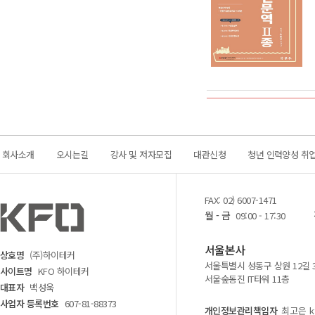
회사소개
오시는길
강사 및 저자모집
대관신청
청년 인력양성 취
FAX: 02) 6007-1471
월 - 금
09:00 - 17:30
서울본사
상호명
(주)하이테커
서울특별시 성동구 상원 12길 
사이트명
KFO 하이테커
서울숲동진 IT타워 11층
대표자
백성욱
사업자 등록번호
607-81-88373
개인정보관리책임자
최고은 kf