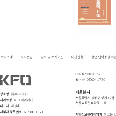
회사소개
오시는길
강사 및 저자모집
대관신청
청년 인력양성 취
FAX: 02) 6007-1471
월 - 금
09:00 - 17:30
서울본사
상호명
(주)하이테커
서울특별시 성동구 상원 12길 
사이트명
KFO 하이테커
서울숲동진 IT타워 11층
대표자
백성욱
사업자 등록번호
607-81-88373
개인정보관리책임자
최고은 kf