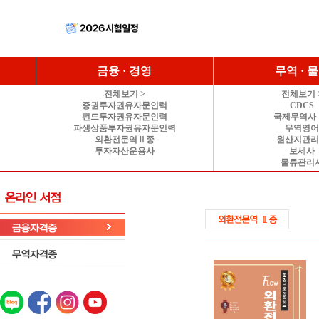
금융 · 경영
무역 · 
전체보기 >
전체보기 
증권투자권유자문인력
CDCS
펀드투자권유자문인력
국제무역사 
파생상품투자권유자문인력
무역영
외환전문역Ⅱ종
원산지관
투자자산운용사
보세사
물류관리