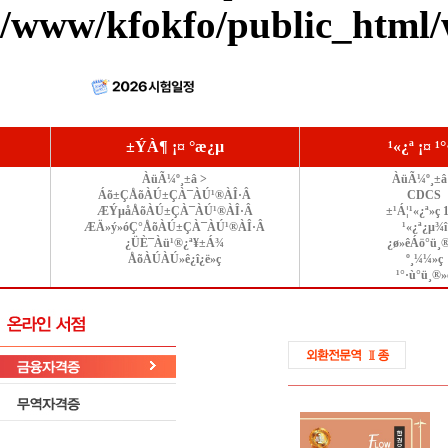
/www/kfokfo/public_html/
±ÝÀ¶ ¡¤ °æ¿µ
¹«¿ª ¡¤ ¹
ÀüÃ¼º¸±â >
ÀüÃ¼º¸±â
Áõ±ÇÅõÀÚ±ÇÀ¯ÀÚ¹®ÀÎ·Â
CDCS
ÆÝµåÅõÀÚ±ÇÀ¯ÀÚ¹®ÀÎ·Â
±¹Á¦¹«¿ª»ç 
ÆÄ»ý»óÇ°ÅõÀÚ±ÇÀ¯ÀÚ¹®ÀÎ·Â
¹«¿ª¿µ¾î
¿ÜÈ¯Àü¹®¿ª¥±Á¾
¿ø»êÁö°ü¸
ÅõÀÚÀÚ»ê¿î¿ë»ç
º¸¼¼»ç
¹°·ù°ü¸®»