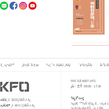
È¸»ç¼Ò°³
¿À½Ã´Â±æ
°­»ç ¹× ÀúÀÚ¸ðÁý
´ë°ü½ÅÃ»
Ã»³â 
FAX: 02) 6007-1471
¿ù - ±Ý
09:00 - 17:30
¼­¿ïº»»ç
»óÈ£¸í
(ÁÖ)ÇÏÀÌÅ×Ä¿
¼­¿ïÆ¯º°½Ã ¼ºµ¿±¸ »ó¿ø 
»çÀÌÆ®¸í
KFO ÇÏÀÌÅ×Ä¿
¼­¿ï½£µ¿Áø ITÅ¸¿ö 11Ãþ