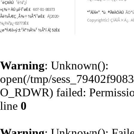
´ëÇ¥ÀÚ
¹é¼º¿í
»ç¾÷ÀÚ µî·Ï¹øÈ£
607-81-88373
°³ÀÎÁ¤º¸°ü¸®Ã¥ÀÓÀÚ
ÃÖ°í
Åë½ÅÆÇ¸Å¾÷½Å°í¹øÈ£
Á¦2020-
Copyright(c) ÇÏÀÌÅ×Ä¿. Al
¼­¿ï¼ºµ¿-02773È£
¿ø°ÝÆò»ý±³À°½Ã¼³ ½Å°í Á¦ 52È£
Warning
: Unknown():
open(/tmp/sess_79402f908
O_RDWR) failed: Permissio
line
0
Warning
: Unknown(): Failed