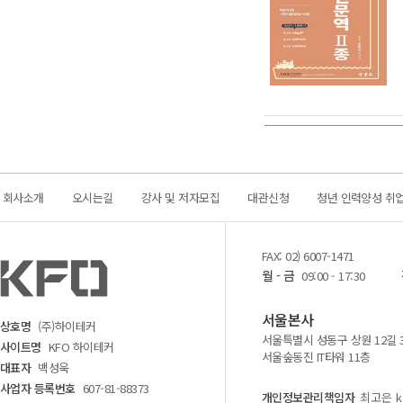
회사소개
오시는길
강사 및 저자모집
대관신청
청년 인력양성 취
FAX: 02) 6007-1471
월 - 금
09:00 - 17:30
서울본사
상호명
(주)하이테커
서울특별시 성동구 상원 12길 
사이트명
KFO 하이테커
서울숲동진 IT타워 11층
대표자
백성욱
사업자 등록번호
607-81-88373
개인정보관리책임자
최고은 kf