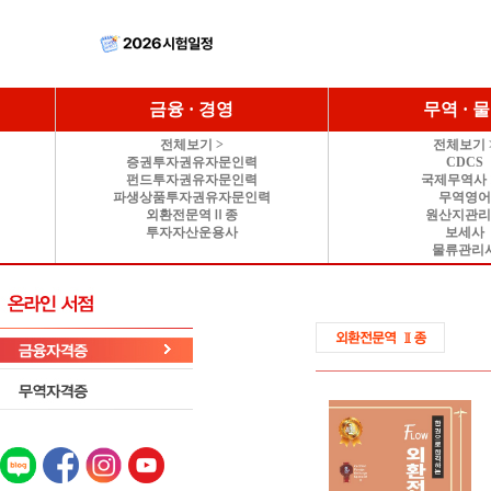
금융 · 경영
무역 · 
전체보기 >
전체보기 
증권투자권유자문인력
CDCS
펀드투자권유자문인력
국제무역사 
파생상품투자권유자문인력
무역영
외환전문역Ⅱ종
원산지관
투자자산운용사
보세사
물류관리