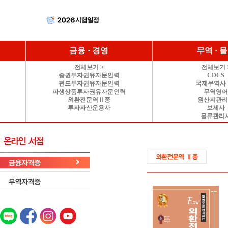
금융 · 경영
무역 · 
전체보기 >
전체보기 
증권투자권유자문인력
CDCS
펀드투자권유자문인력
국제무역사 
파생상품투자권유자문인력
무역영
외환전문역Ⅱ종
원산지관
투자자산운용사
보세사
물류관리