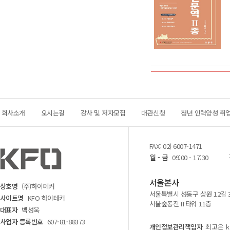
회사소개
오시는길
강사 및 저자모집
대관신청
청년 인력양성 취
FAX: 02) 6007-1471
월 - 금
09:00 - 17:30
서울본사
상호명
(주)하이테커
서울특별시 성동구 상원 12길 
사이트명
KFO 하이테커
서울숲동진 IT타워 11층
대표자
백성욱
사업자 등록번호
607-81-88373
개인정보관리책임자
최고은 kf