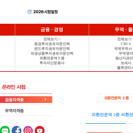
금융 · 경영
무역 · 
전체보기 >
전체보기 
증권투자권유자문인력
CDCS
펀드투자권유자문인력
국제무역사 
파생상품투자권유자문인력
무역영
외환전문역Ⅱ종
원산지관
투자자산운용사
보세사
물류관리
외환전문역 2종 외환전