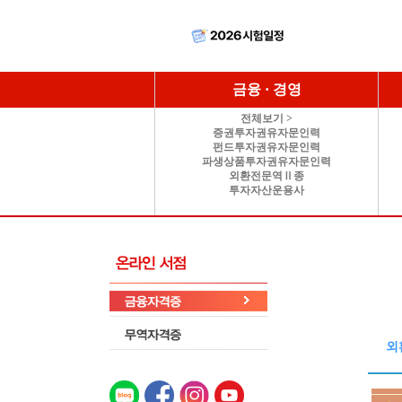
금융 · 경영
전체보기 >
증권투자권유자문인력
펀드투자권유자문인력
파생상품투자권유자문인력
외환전문역Ⅱ종
투자자산운용사
외