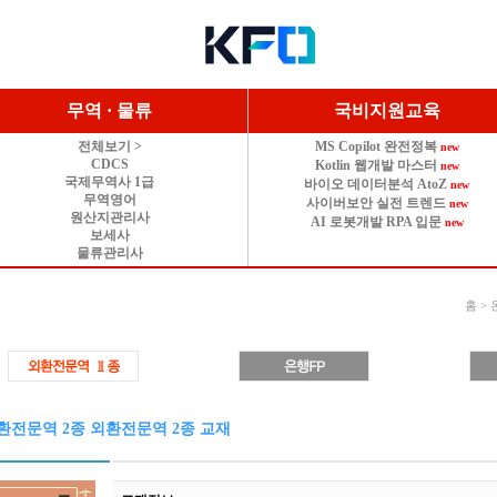
무역 · 물류
국비지원교육
전체보기 >
MS Copilot 완전정복
new
CDCS
Kotlin 웹개발 마스터
new
국제무역사 1급
바이오 데이터분석 AtoZ
new
무역영어
사이버보안 실전 트렌드
new
원산지관리사
AI 로봇개발 RPA 입문
new
보세사
물류관리사
홈 >
환전문역 2종 외환전문역 2종 교재