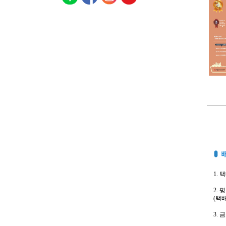
1. 
2.
(택
3.