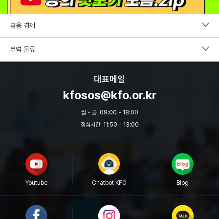
금융 경제
펀드투자권유자문인력
무역 물류
증권투자권유자문인력
CDCS
대표메일
파생상품투자권유자문인력
국제무역사1급
kfosos@kfo.or.kr
외환전문역 2종
무역영어
월 - 금
09:00 - 18:00
투자자산운용사
점심시간
11:50 - 13:00
보세사
원산지관리사
물류관리사
Youtube
Chatbot KFO
Blog