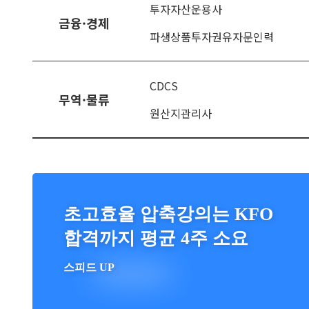
투자자산운용사
금융·경제
파생상품투자권유자문인력
CDCS
무역·물류
원산지관리사
초고효율 압축강의는 KFO
합격까지 평균 4주 소요
스피드 UP