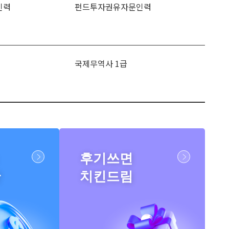
인력
펀드투자권유자문인력
국제무역사 1급
후기쓰면
반
치킨드림