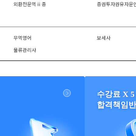
외환전문역 ii 종
증권투자권유자문
무역영어
보세사
물류관리사
수강료 X 5
합격책임