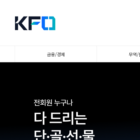
금융/경제
무역/